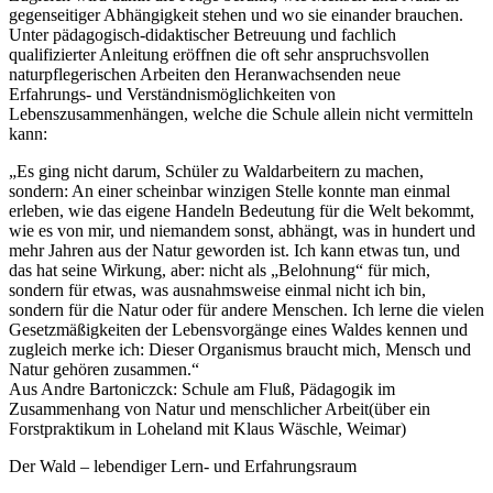
Zusammenhang von Natur und menschlicher Arbeit(über ein
Forstpraktikum in Loheland mit Klaus Wäschle, Weimar)
Der Wald – lebendiger Lern- und Erfahrungsraum
Wie jeder Landschaftsraum ist auch der Wald ein lebendiger
Organismus. Sein schützender und schirmender Charakter wirkt
beruhigend und ausgleichend auf uns Menschen. So kann sich der
Jugendliche auch ganz unbewußt in diesen vielfältigen
Erfahrungsraum aufgenommen fühlen. Mit unserer pflegerischen
Zuwendung handeln wir in einem komplexen Ganzen. Dennoch
sind die verschiedenen Kulturarbeiten in ihrem Sinn und
Zusammenhang für jeden verstehbar/ einsehbar und können oft in
ihren unmittelbaren Auswirkungen beobachtet werden.
So verschieden wie die Tätigkeiten (Fällen, Rücken, Zäune bauen,
Pflanzen usw.), sind auch die Anforderungen. Unter guter Anleitung
und Aufsicht sind sie für jeden durchführbar.
Durch mein Tun und Entscheiden verbinde ich mich unmittelbar
und intensiv mit dem Wald. Meine Handlungen bleiben dem Wald
sichtbar eingeschrieben und entwickeln sich weiter.
Durch den langfristigen Charakter der Arbeit am Wald verliert die
Zweckfrage („was habe ich davon?“) zugunsten der Sinnfrage, die
über den eigenen Horizont hinausweist, an Bedeutung. Daß die
Natur auf meine Handlungen reagiert, kann das Empfinden für
meine Verantwortung wachrufen. So kann Nachhaltigkeit für den