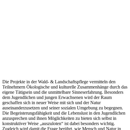
auseinanderzusetzen und seiner sozialen Umgebung zu begegnen.
Die Begeisterungsfähigkeit und die Lebenslust in den Jugendlichen
anzusprechen und ihnen Möglichkeiten zu bieten sich selbst in
konstruktiver Weise „auszuloten“ ist dabei besonders wichtig.
Zugleich wird damit die Frage berührt, wie Mensch und Natur in
gegenseitiger Abhängigkeit stehen und wo sie einander brauchen.
Unter pädagogisch-didaktischer Betreuung und fachlich
qualifizierter Anleitung eröffnen die oft sehr anspruchsvollen
naturpflegerischen Arbeiten den Heranwachsenden neue
Erfahrungs- und Verständnismöglichkeiten von
Lebenszusammenhängen, welche die Schule allein nicht vermitteln
kann:
„Es ging nicht darum, Schüler zu Waldarbeitern zu machen,
sondern: An einer scheinbar winzigen Stelle konnte man einmal
erleben, wie das eigene Handeln Bedeutung für die Welt bekommt,
wie es von mir, und niemandem sonst, abhängt, was in hundert und
mehr Jahren aus der Natur geworden ist. Ich kann etwas tun, und
das hat seine Wirkung, aber: nicht als „Belohnung“ für mich,
sondern für etwas, was ausnahmsweise einmal nicht ich bin,
sondern für die Natur oder für andere Menschen. Ich lerne die vielen
Gesetzmäßigkeiten der Lebensvorgänge eines Waldes kennen und
zugleich merke ich: Dieser Organismus braucht mich, Mensch und
Natur gehören zusammen.“
Aus Andre Bartoniczck: Schule am Fluß, Pädagogik im