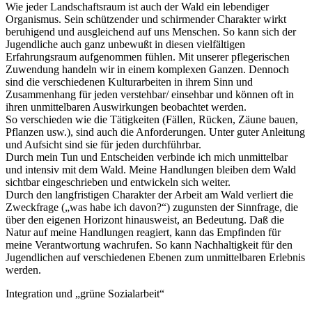
Jugendlichen auf verschiedenen Ebenen zum unmittelbaren Erlebnis
werden.
Integration und „grüne Sozialarbeit“
Die Arbeit in der Gemeinschaft führt zu neuen sozialen Erlebnissen.
In vielen Situationen sind ein gemeinsames Handeln und
gemeinsames Arbeitsverständnis gefragt, die notwendige
gegenseitige Hilfe wird selbstverständlich. Verschiedene Fähigkeiten
ergänzen sich. Die TeilnehmerInnen erleben an sich und ihren
MitschülerInnen / Mitlehrlingen deutlicher andere Eigenschaften, die
im Schulalltag oft nicht zur Geltung kommen.
Schwierigkeiten zu überwinden schafft ein neues Selbstwertgefühl:
die Lebensfreude und das Selbstvertrauen werden gestärkt. So
können eventuelle Krisen durch die gestellten Herausforderungen
und die gesundende Umgebung überwunden werden.
Nicht zu vergessen sind die Ökologischen Leistungen, die einen
nachhaltigen Beitrag zum Erhalt von Lebensräumen und
Landschaften darstellen, der oftmals ohne Handarbeit nicht möglich
wäre.
Suchen
nach:
Neueste Kommentare